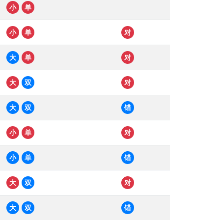
小
单
小
单
对
大
单
对
大
双
对
大
双
错
小
单
对
小
单
错
大
双
对
大
双
错