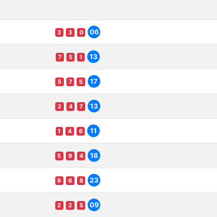
06
3
3
0
13
7
5
1
17
5
7
5
13
2
4
7
11
1
4
6
18
5
9
4
23
9
6
8
09
2
2
5