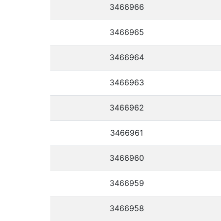
3466966
3466965
3466964
3466963
3466962
3466961
3466960
3466959
3466958