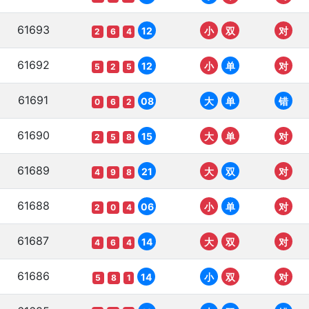
61693
12
小
双
对
2
6
4
61692
12
小
单
对
5
2
5
61691
08
大
单
错
0
6
2
61690
15
大
单
对
2
5
8
61689
21
大
双
对
4
9
8
61688
06
小
单
对
2
0
4
61687
14
大
双
对
4
6
4
61686
14
小
双
对
5
8
1