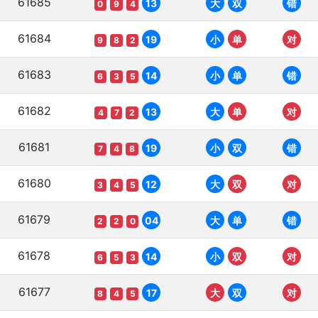
61685
13
大
双
错
0
9
4
61684
19
小
单
对
9
8
2
61683
14
小
单
错
6
3
5
61682
13
大
单
对
4
7
2
61681
19
小
双
错
7
4
8
61680
12
大
双
对
3
4
5
61679
04
大
单
错
2
2
0
61678
14
小
双
对
6
5
3
61677
17
大
双
对
8
4
5