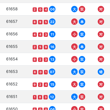
61658
06
大
双
对
2
0
4
61657
22
大
单
对
8
9
5
61656
11
小
双
对
4
4
3
61655
16
大
单
对
2
5
9
61654
13
小
双
对
8
2
3
61653
07
大
双
错
6
0
1
61652
15
大
双
对
9
2
4
61651
12
大
双
对
1
8
3
61650
06
小
双
对
6
0
0