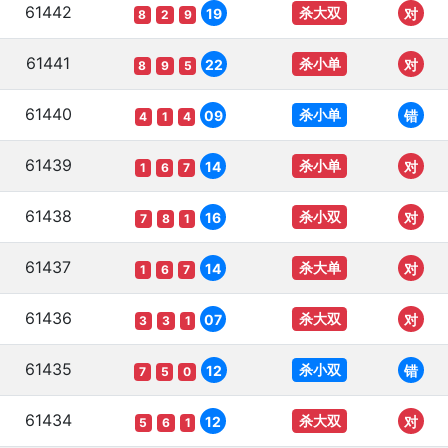
61442
杀大双
19
对
8
2
9
61441
杀小单
22
对
8
9
5
61440
杀小单
09
错
4
1
4
61439
杀小单
14
对
1
6
7
61438
杀小双
16
对
7
8
1
61437
杀大单
14
对
1
6
7
61436
杀大双
07
对
3
3
1
61435
杀小双
12
错
7
5
0
61434
杀大双
12
对
5
6
1