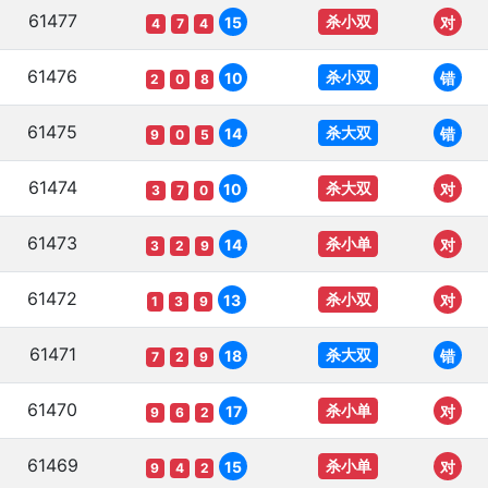
61477
杀小双
15
对
4
7
4
61476
杀小双
10
错
2
0
8
61475
杀大双
14
错
9
0
5
61474
杀大双
10
对
3
7
0
61473
杀小单
14
对
3
2
9
61472
杀小双
13
对
1
3
9
61471
杀大双
18
错
7
2
9
61470
杀小单
17
对
9
6
2
61469
杀小单
15
对
9
4
2