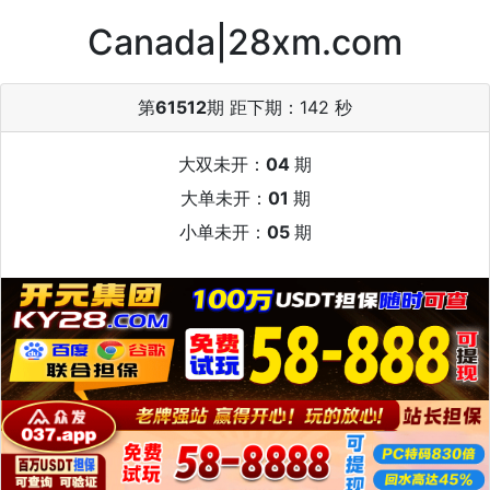
Canada|28xm.com
第
61512
期 距下期：
141 秒
大双未开：
04
期
大单未开：
01
期
小单未开：
05
期