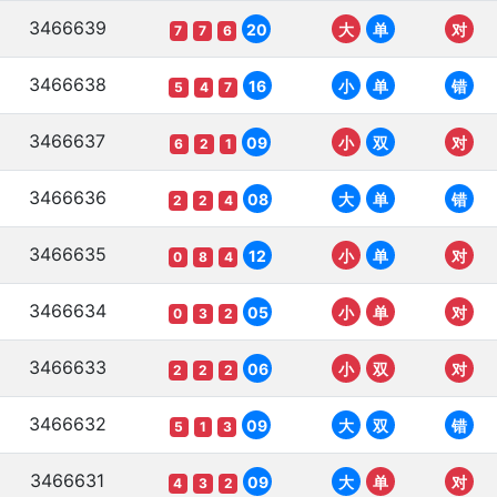
3466639
20
大
单
对
7
7
6
3466638
16
小
单
错
5
4
7
3466637
09
小
双
对
6
2
1
3466636
08
大
单
错
2
2
4
3466635
12
小
单
对
0
8
4
3466634
05
小
单
对
0
3
2
3466633
06
小
双
对
2
2
2
3466632
09
大
双
错
5
1
3
3466631
09
大
单
对
4
3
2