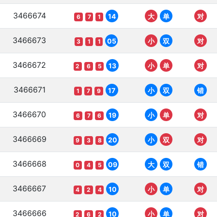
3466674
14
大
单
对
6
7
1
3466673
05
小
双
对
3
1
1
3466672
13
小
单
对
2
6
5
3466671
17
小
双
错
1
7
9
3466670
19
小
单
对
6
7
6
3466669
20
小
双
对
9
3
8
3466668
09
大
双
错
0
4
5
3466667
10
小
单
对
4
2
4
3466666
10
小
单
对
2
6
2