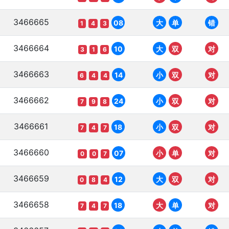
3466665
08
大
单
错
1
4
3
3466664
10
大
双
对
3
1
6
3466663
14
小
双
对
6
4
4
3466662
24
小
双
对
7
9
8
3466661
18
小
双
对
7
4
7
3466660
07
小
单
对
0
0
7
3466659
12
大
双
对
0
8
4
3466658
18
大
单
对
7
4
7