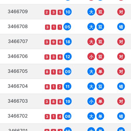
3466709
10
大
双
对
2
3
5
3466708
05
大
双
错
3
1
1
3466707
18
大
双
对
3
9
6
3466706
12
小
双
对
3
3
6
3466705
09
大
单
对
8
1
0
3466704
11
大
双
错
8
1
2
3466703
19
小
单
对
3
8
8
3466702
08
大
单
错
3
1
4
3466701